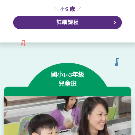
＼
4~6 歲
／
詳細課程
國小1~3年級
兒童班