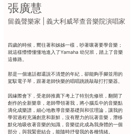
張廣慧
留義聲樂家 | 義大利威琴查音樂院演唱家
四歲的時候，嚮往著和姊姊一樣，吵著嚷著要學音樂；
就這樣懵懵懂懂地進入了Yamaha 幼兒班，踏上了音樂
這條路。
那是一個連話都還說不清楚的年紀，卻能夠手腳並用的
駕馭電子琴，跟著老師快樂的唱唱跳跳敲敲打打樂器。
因緣際會下，受老師推薦下考上了特別先修班，翻開了
創作的全新樂章，老師帶領著我，將小腦瓜中的音樂點
滴化成樂譜，細心地教導音樂基礎與和弦理論，讓我的
學習過程充滿創意和新鮮，沒有壓力的玩著音樂，潛移
默化地吸收著音樂的知識，音樂從此成為我身體的一個
部分，與我緊密結合，能隨時抒發我的各種情緒。