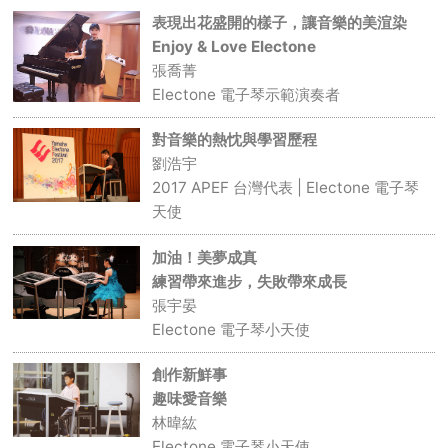
表現出花盛開的樣子，讓音樂的美渲染
Enjoy & Love Electone
張喬菁
Electone 電子琴示範演奏者
對音樂的熱忱與學習歷程
劉浩宇
2017 APEF 台灣代表 | Electone 電子琴
天使
加油！美夢成真
練習帶來進步，失敗帶來成長
張宇晏
Electone 電子琴小天使
創作新鮮事
趣味愛音樂
林暐紘
Electone 電子琴小天使