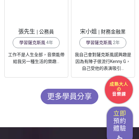
張先生
宋小姐
| 公務員
| 財務金融業
學習薩克斯風
4年
學習薩克斯風
2年
工作不是人生全部，音樂能帶
我自己會對薩克斯風感興趣是
給我另一種生活的樂趣...
因為有陣子很流行Kenny G，
自己受他的表演吸引...
成熟大人
の
音樂課
更多學員分享
立即
預約
體驗