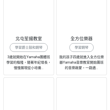
北屯笙揚教室
全方位樂器
學習爵士鼓和鋼琴
學習鋼琴
3歲就開始在Yamaha團體班
我的孩子四歲就進入全方位樂
學習的楷隆，隨著年紀增長，
器Yamaha音樂教室開始團班
慢慢展現從小培養...
的音樂啟蒙，一路適...