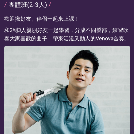
/
團體班(2-3人)
/
歡迎揪好友、伴侶一起來上課！
和2到3人親朋好友一起學習，分成不同聲部，練習吹
奏大家喜歡的曲子，帶來活潑又動人的Venova合奏。