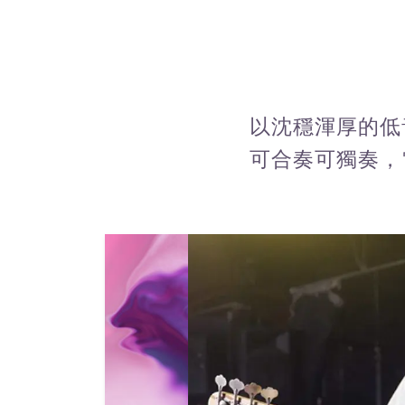
以沈穩渾厚的低
可合奏可獨奏，