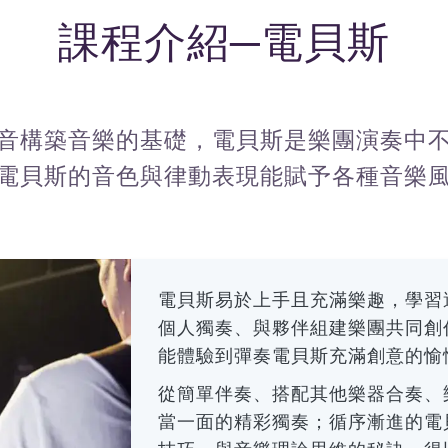
課程介紹─電貝斯
音構築音樂的基礎，電貝斯是樂團演奏中
電貝斯的音色與律動表現能賦予各種音樂
電貝斯易於上手且充滿樂趣，學習
個人獨奏、與夥伴組建樂團共同創
能體驗到彈奏電貝斯充滿創意的愉
從簡單伴奏、搭配其他樂器合奏、
當一面的精彩獨奏；循序漸進的電