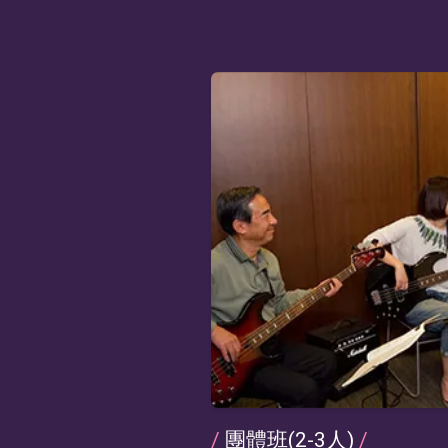
/
團體班(2-3人)
/