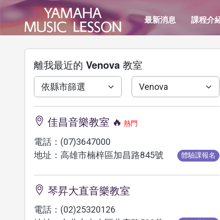
最新消息
課程介
離我最近的
Venova
教室
佳昌音樂教室 🔥
熱門
電話：(07)3647000
地址：高雄市楠梓區加昌路845號
體驗課報名
琴昇大直音樂教室
電話：(02)25320126