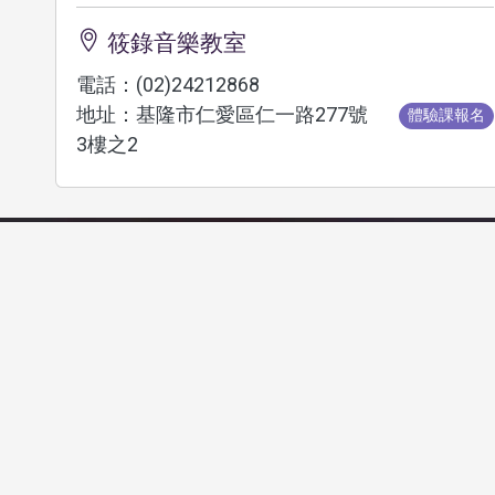
筱錄音樂教室
電話：(02)24212868
地址：基隆市仁愛區仁一路277號
體驗課報名
3樓之2
宜人行基隆音樂教室
電話：(02)24258187
地址：基隆市中正區義一路18號
體驗課報名
11樓B棟
琴絃社音樂教室
電話：(03)5422588
地址：新竹市東區三民路20號
體驗課報名