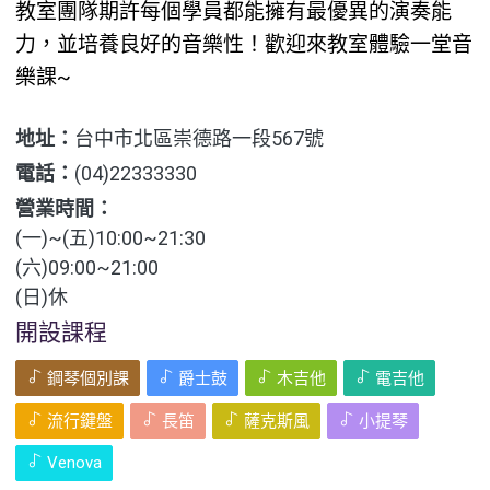
教室團隊期許每個學員都能擁有最優異的演奏能
力，並培養良好的音樂性！歡迎來教室體驗一堂音
樂課~
地址：
台中市北區崇德路一段567號
電話：
(04)22333330
營業時間：
(一)~(五)10:00~21:30
(六)09:00~21:00
(日)休
開設課程
鋼琴個別課
爵士鼓
木吉他
電吉他
流行鍵盤
長笛
薩克斯風
小提琴
Venova