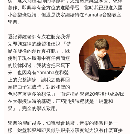
後，進入到鍾老師的專修班，更是對於鍵盤和聲、弦律
創作、即興等有全方位的進階學習，當時我已經進入國
小音樂班就讀，但還是決定繼續待在Yamaha音樂教室
學習。
還記得鍾老師有次在聽完我彈
完即興旋律的練習後便說:「楚
涵在旋律的創作真好聽」，既
使到了現在腦海中有任何簡短
的旋律閃過，我就會把它寫下
來，也因為有Yamaha在和聲
上的完整訓練，讓我之後再回
頭把曲子完成時，對於和聲的
色彩有著更多的想像力，而這樣的學習20年後也成為我
在大學授課時的基礎，正巧開授課程就是「鍵盤和
聲」，完全的學以致用。
學習的層面越多，知識就會越廣，音樂的學習也是一
樣，鍵盤和聲和即興似乎跟樂器演奏能力沒有什麼直接