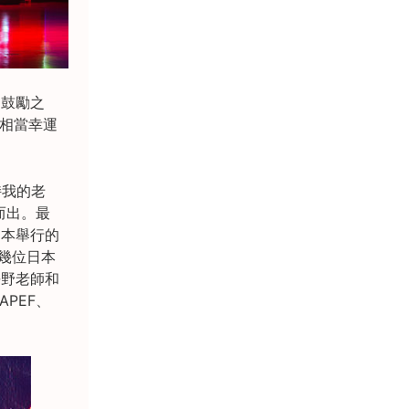
的鼓勵之
我相當幸運
持我的老
而出。最
日本舉行的
十幾位日本
長野老師和
PEF、