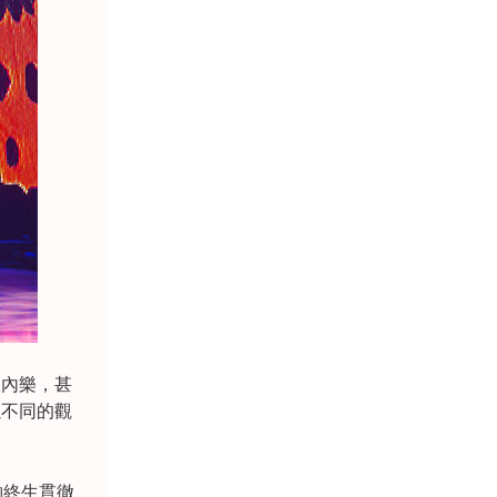
室內樂，甚
以不同的觀
夠終生貫徹