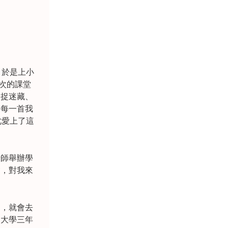
，於是上小
次的課堂
是捉迷藏、
，每一首我
此愛上了這
老師舉辦學
會，對我來
了，就會去
到大學三年