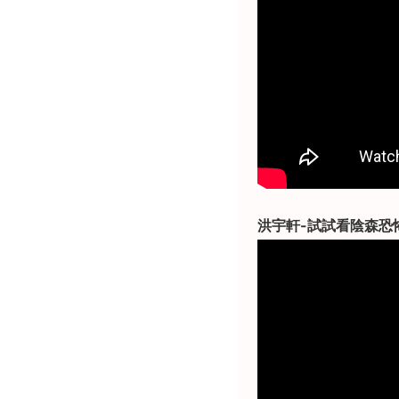
洪宇軒-試試看陰森恐怖的配樂！T