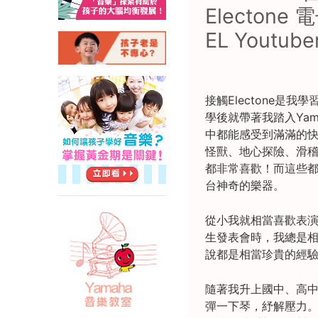
Electone
EL Youtube
接觸Electone
學後就帶著我踏入Ya
中都能感受到滿滿的
怪獸、地心探險、滑
都非常喜歡！而這些都
台神奇的樂器。
從小我就相當喜歡表
生發表會時，我總是
說都是相當珍貴的經
隨著我升上國中、高
彈一下琴，紓解壓力