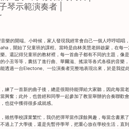
 電子琴示範演奏者 |
r
是我學習音樂的開端。小時候，家人發現我經常會自己一個人哼哼唱唱
maha，開始了兒童班的課程。當時是由林美慧老師啟蒙，在每一
快樂。還記得兒童班的教材裡，每一首曲子都有不同的主題，像
稽的小丑等等，囊括了進行曲、華爾滋、搖滾等各式各樣的音樂
能透過一台Electone、一位演奏者完整地表現出來，於是我從
演，練了一首新的曲子後，總是很期待能彈給大家聽，因此每當
相當興奮；此外，也曾經和同學一起參加了教室舉辦的合奏聯歡
驗，也從中獲得很多成就感。
中，雖然學校課業繁忙，我仍把彈琴當作課餘興趣，每當念書累
。不過上了大學後，還是先暫停學琴，把重心放在學校生活，直