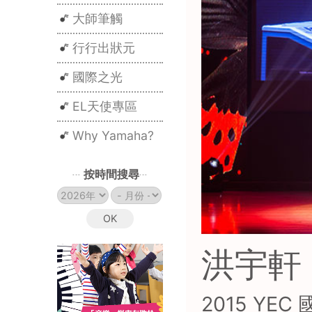
大師筆觸
行行出狀元
國際之光
EL天使專區
Why Yamaha?
按時間搜尋
洪宇軒
2015 YE