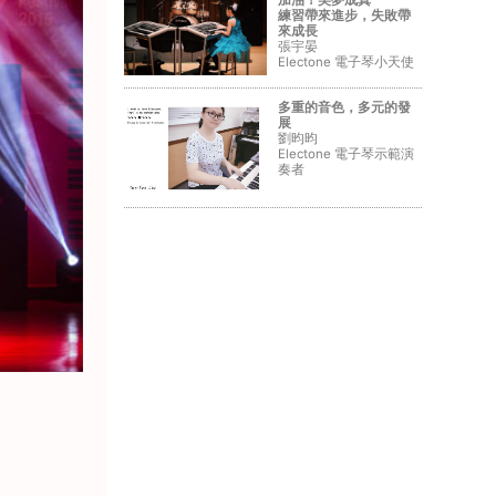
加油！美夢成真
練習帶來進步，失敗帶
來成長
張宇晏
Electone 電子琴小天使
多重的音色，多元的發
展
劉昀昀
Electone 電子琴示範演
奏者