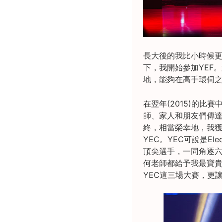
長大後的我比小時候
下，我開始參加YEF
地，能夠在高手環伺
在翌年(2015)的
師、家人和朋友們傳達
終，相當榮幸地，我獲
YEC。YEC可說是E
頂尖選手，一同角逐
何老師都給予我最寶貴
YEC這三場大賽，更讓