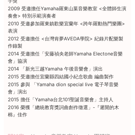
手獎
2009 受邀擔任Yamaha羅東山葉音樂教室 <全體師生演
奏會> 特別示範演奏者
2010 受邀參加羅東鎮歡樂宜蘭年 <跨年羅動熱門樂團>
表演
2012 受邀擔任 <台灣肯夢AVEDA學院> 紀錄片配樂製
作錄製
2014 受邀擔任「安藤禎央老師Yamaha Electone音樂
會」協演
2014 「新光三越Yamaha 午後音樂會」演出
2015 受邀擔任宜蘭縣四結國小紀念歌曲 編曲製作
2015 參與 「Yamaha dion special live 電子琴音樂
會」演出
2015 擔任「Yamaha台北101聖誕音樂會」主持人
2016 榮獲「總統教育獎詞曲創作徵選」-『遲開的木
棉』佳作