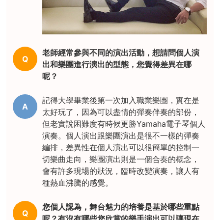
老師經常參與不同的演出活動，想請問個人演
Q
出和樂團進行演出的型態，您覺得差異在哪
呢？
記得大學畢業後第一次加入職業樂團，實在是
A
太好玩了，因為可以盡情的彈奏伴奏的部份，
但老實說困難度有時候更勝Yamaha電子琴個人
演奏。個人演出跟樂團演出是很不一樣的彈奏
編排，差異性在個人演出可以很簡單的控制一
切樂曲走向，樂團演出則是一個合奏的概念，
會有許多現場的狀況，臨時改變演奏，讓人有
種熱血沸騰的感覺。
您個人認為，舞台魅力的培養是基於哪些重點
Q
呢？有沒有哪些您欣賞的樂手演出可以讓現在