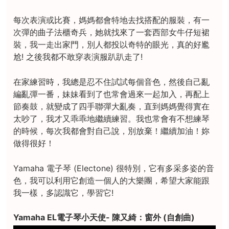
每次表演或比賽，媽媽都會特地去找搭配的服裝，有一
次彈的曲子法櫃奇兵，她就找來了一套西部女牛仔短裙
裝，我一走出家門，別人都投以奇特的眼光，真的好尷
尬! 之後我都不敢穿表演服趴趴走了!
在家練習時，我總是忍不住試試每個音色，然後自己亂
編亂彈一番，妹妹看到了也常會過來一起加入，再配上
節奏鼓，就變成了四手聯彈大亂奏，直到媽媽覺得實在
太吵了，我才又乖乖地繼續練習。我也常會有不想練琴
的時候，每次我都會對自己說，別放棄！繼續加油！妳
做得很好！
Yamaha 電子琴 (Electone) 很特別，它有多采多姿的音
色，我可以利用它創造一個人的大樂團，希望大家能跟
我一樣，多認識它，學習它!
Yamaha EL電子琴小天使- 陳又綺：窗外 (自創曲)