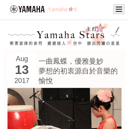
Aug
一曲鳳蝶，優雅曼妙
13
夢想的初衷源自於音樂的
愉悅
2017