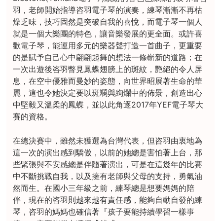
羽，老師開始指導咨羽電子琴的演奏，練琴漸漸不再枯
燥乏味，技巧固然是突破自我的喜悅，而電子琴一個人
就是一個大樂團的特色，讓音樂發展的更全面。或許喜
歡電子琴，能運用多元的樂器聲打造一首曲子，更重要
的是賦予自己心中翩翩起舞的想法一條嶄新的道路；在
一次出遊後咨羽瞥見鳳蝶翅膀上的斑紋，艷絕的令人屏
息，在空中優雅而曼妙的姿態，向世界昭展著生命的華
麗，這也令她決定要以斑斕與絢爛中的佈景，創造出心
中堅毅又溫柔的鳳蝶，並以此角逐2017年YEF電子琴大
賽的資格。
在總決賽中，雖然未獲選為台灣代表，但咨羽由衷地為
這一次的演出感到驕傲，以前的她總是害怕著上台，那
些緊張與不安感總是伴隨著演出，可是在這幾年的比賽
中不斷挑戰自我，以及擁有老師與父母的支持，勇氣油
然而生。在國小三年級之前，練琴總是想要媽媽的陪
伴，現在的咨羽則越來越有責任感，能夠自動自發的練
琴，咨羽的媽媽也確信著『孩子要能持續學習一樣事