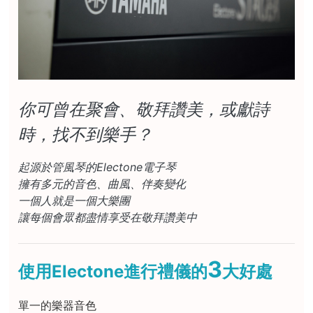
你可曾在聚會、敬拜讚美，或獻詩
時，找不到樂手？
起源於管風琴的Electone電子琴
擁有多元的音色、曲風、伴奏變化
一個人就是一個大樂團
讓每個會眾都盡情享受在敬拜讚美中
3
使用Electone進行禮儀的
大好處
單一的樂器音色