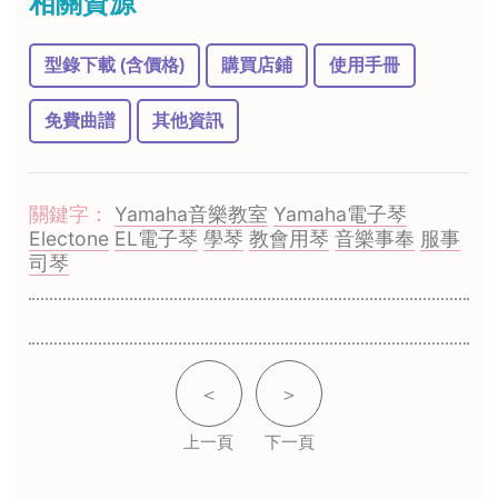
相關資源
型錄下載 (含價格)
購買店鋪
使用手冊
免費曲譜
其他資訊
關鍵字：
Yamaha音樂教室
Yamaha電子琴
Electone
EL電子琴
學琴
教會用琴
音樂事奉
服事
司琴
＜
＞
上一頁
下一頁