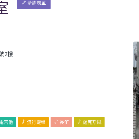
室
洽詢表單
號2樓
電吉他
流行鍵盤
長笛
薩克斯風