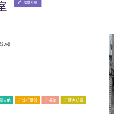
室
洽詢表單
號2樓
電吉他
流行鍵盤
長笛
薩克斯風