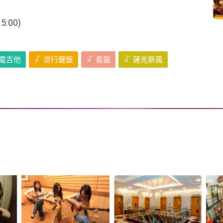
:00)
電吉他
流行鍵盤
長笛
薩克斯風