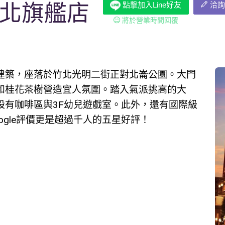
竹北旗艦店
點擊加入Line好友
洽詢
將於營業時間回覆
建築，座落於竹北光明二街正對北崙公園。大門
和桂花茶樹營造宜人氛圍。踏入氣派挑高的大
設有咖啡區與3F幼兒遊戲室。此外，還有國際級
gle評價更是超過千人的五星好評！