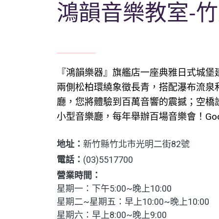
鴻韻音樂教室-
『鴻韻樂器』旗艦店一座典雅日式城堡
兩側松柏環繞象徵長青，搭配瀑布流泉
廳，您將體驗到百萬音響的震撼；空橋
小型音樂廳，每年舉辦百場音樂會！Goo
地址：
新竹縣竹北市光明二街82號
電話：
(03)5517700
營業時間：
星期一：下午5:00~晚上10:00
星期二~星期五：早上10:00~晚上10:00
星期六：早上8:00~晚上9:00