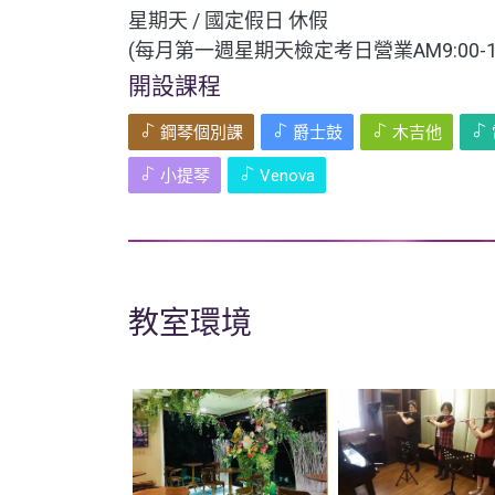
星期天 / 國定假日 休假
(每月第一週星期天檢定考日營業AM9:00-15
開設課程
鋼琴個別課
爵士鼓
木吉他
小提琴
Venova
教室環境