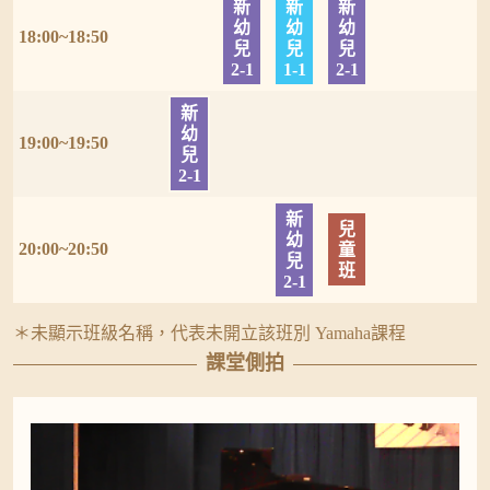
新
新
新
幼
幼
幼
18:00~18:50
兒
兒
兒
2-1
1-1
2-1
新
幼
19:00~19:50
兒
2-1
新
兒
幼
20:00~20:50
童
兒
班
2-1
＊未顯示班級名稱，代表未開立該班別 Yamaha課程
課堂側拍