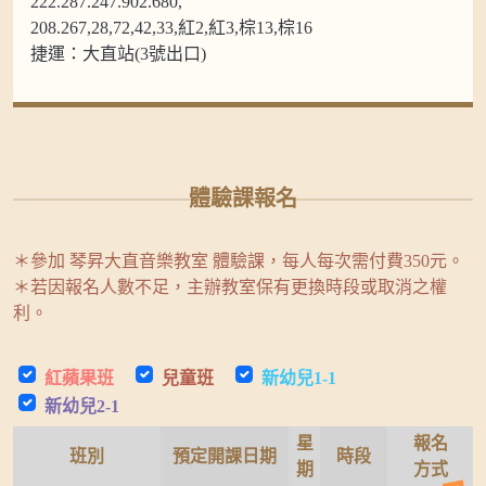
222.287.247.902.680,
208.267,28,72,42,33,紅2,紅3,棕13,棕16
捷運：大直站(3號出口)
體驗課報名
＊參加 琴昇大直音樂教室 體驗課，每人每次需付費350元。
＊若因報名人數不足，主辦教室保有更換時段或取消之權
利。
紅蘋果班
兒童班
新幼兒1-1
新幼兒2-1
星
報名
班別
預定開課日期
時段
期
方式