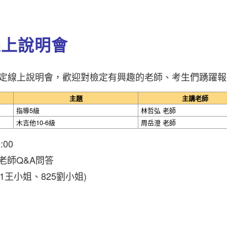
線上說明會
能力檢定線上說明會，歡迎對檢定有興趣的老師、考生們踴躍
主題
主講老師
指導5級
林哲弘 老師
木吉他10-6級
周岳澄 老師
00
深老師Q&A問答
821王小姐、825劉小姐)